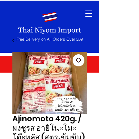
Free Delivery on All Orders Over £69
Ajinomoto 420g. /
ผงชูรส อายิโนะโมะ
โต๊ะพลัส (สูตรเข้มข้น)