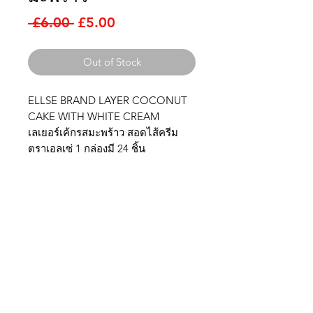
Regular
Sale
 £6.00 
£5.00
Price
Price
Out of Stock
ELLSE BRAND LAYER COCONUT
CAKE WITH WHITE CREAM
เลเยอร์เค้กรสมะพร้าว สอดไส้ครีม
ตราเอลเซ่ 1 กล่องมี 24 ชิ้น
Thai Niyom
Import
Contact us
Thainiyom Import Ltd