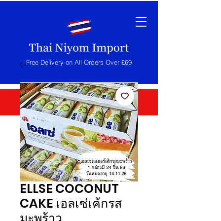
Free Delivery on All Orders Over £69
ELLSE COCONUT
CAKE เอลเซ่เค้กรส
มะพร้าว