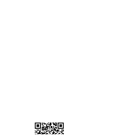
3 Grange Lane Thurnby Leicester
LE7 9PH
เวลาทำการ
จันทร์ - ศุกร์ :
8.00 - 17.00
น.
วันเสาร์-อาทิตย์: ปิดทำการ
07902 386058
Information
เกี่ยวกับเรา
ที่อยู่เรา