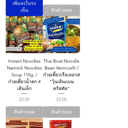
เพิ่มลงในรถ
เข็น
สินค้าหมด
Instant Noodles
Thai Boat Noodle
Namtok Noodles
Bean Vermicelli /
Soup 110g. /
ก๋วยเตี๋ยวเรือเลอรส
ก๋วยเตี๋ยวน้ำตก #
“วุ้นเส้นแบน
เส้นเล็ก
คริสตัล”
ราคา
ราคา
£2.00
£2.00
สินค้าหมด
สินค้าหมด