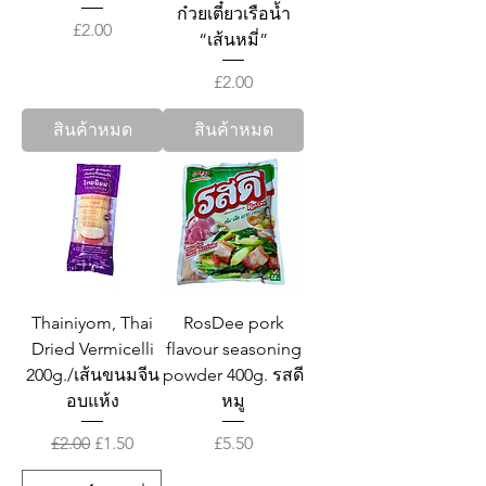
ก๋วยเตี๋ยวเรือน้ำ
ราคา
£2.00
“เส้นหมี่”
ราคา
£2.00
สินค้าหมด
สินค้าหมด
Thainiyom, Thai
RosDee pork
Dried Vermicelli
flavour seasoning
200g./เส้นขนมจีน
powder 400g. รสดี
อบแห้ง
หมู
ราคาปกติ
ราคาขายลด
ราคา
£2.00
£1.50
£5.50