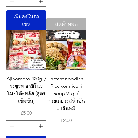
เพิ่มลงในรถ
เข็น
สินค้าหมด
Ajinomoto 420g. /
Instant noodles
ผงชูรส อายิโนะ
Rice vermicelli
โมะโต๊ะพลัส (สูตร
soup 90g. /
เข้มข้น)
ก๋วยเตี๋ยวรสน้ำข้น
# เส้นหมี่
ราคา
£5.00
ราคา
£2.00