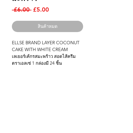
ราคา
ราคา
 £6.00 
£5.00
ปกติ
ขาย
ลด
สินค้าหมด
ELLSE BRAND LAYER COCONUT
CAKE WITH WHITE CREAM
เลเยอร์เค้กรสมะพร้าว สอดไส้ครีม
ตราเอลเซ่ 1 กล่องมี 24 ชิ้น
ไทยนิยม
อิมพอร์ต
ติดต่อเรา
บริษัท ไทยนิยม อิมพอร์ต จำกัด