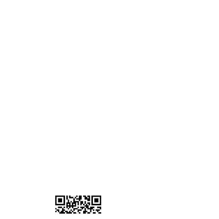
3 Grange Lane Thurnby Leicester
LE7 9PH
เวลาทำการ
จันทร์ - ศุกร์ :
8.00 - 17.00
น.
วันเสาร์-อาทิตย์: ปิดทำการ
07902 386058
Information
เกี่ยวกับเรา
ที่อยู่เรา