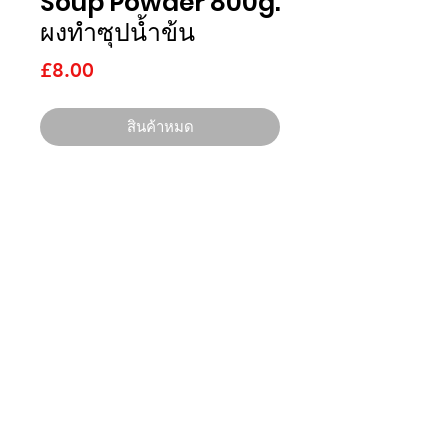
Soup Powder 800g.
ผงทำซุปน้ำข้น
ราคา
£8.00
สินค้าหมด
ไทยนิยม
อิมพอร์ต
ติดต่อเรา
บริษัท ไทยนิยม อิมพอร์ต จำกัด
3 Grange Lane Thurnby Leicester
LE7 9PH
เวลาทำการ