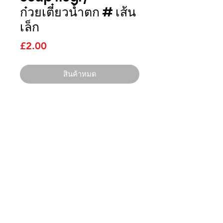
ก๋วยเตี๋ยวน้ำตก # เส้น
เล็ก
ราคา
£2.00
สินค้าหมด
ไทยนิยม
อิมพอร์ต
ติดต่อเรา
บริษัท ไทยนิยม อิมพอร์ต จำกัด