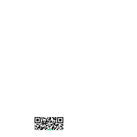
3 Grange Lane Thurnby Leicester
LE7 9PH
เวลาทำการ
จันทร์ - ศุกร์ :
8.00 - 17.00
น.
วันเสาร์-อาทิตย์: ปิดทำการ
07902 386058
Information
เกี่ยวกับเรา
ที่อยู่เรา