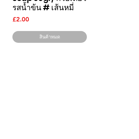
รสน้ำข้น # เส้นหมี่
ราคา
£2.00
สินค้าหมด
ไทยนิยม
อิมพอร์ต
ติดต่อเรา
บริษัท ไทยนิยม อิมพอร์ต จำกัด
3 Grange Lane Thurnby Leicester
LE7 9PH