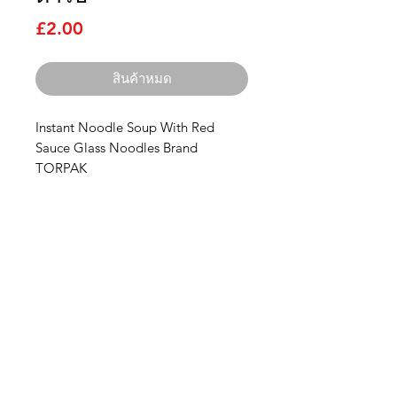
ราคา
£2.00
สินค้าหมด
Instant Noodle Soup With Red
Sauce Glass Noodles Brand
TORPAK
ไทยนิยม
อิมพอร์ต
ติดต่อเรา
บริษัท ไทยนิยม อิมพอร์ต จำกัด
3 Grange Lane Thurnby Leicester