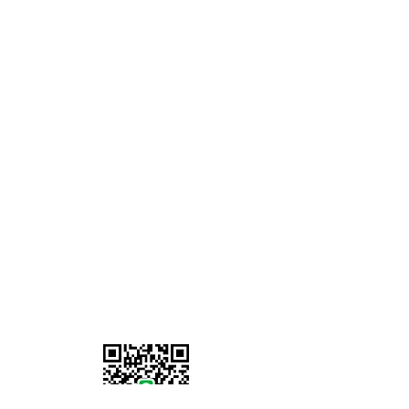
LE7 9PH
เวลาทำการ
จันทร์ - ศุกร์ :
8.00 - 17.00
น.
วันเสาร์-อาทิตย์: ปิดทำการ
07902 386058
Information
เกี่ยวกับเรา
ที่อยู่เรา