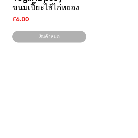
ขนมเปี๊ยะไส้ไก่หยอง
ราคา
£6.00
สินค้าหมด
ไทยนิยม
อิมพอร์ต
ติดต่อเรา
บริษัท ไทยนิยม อิมพอร์ต จำกัด
3 Grange Lane Thurnby Leicester
LE7 9PH
เวลาทำการ